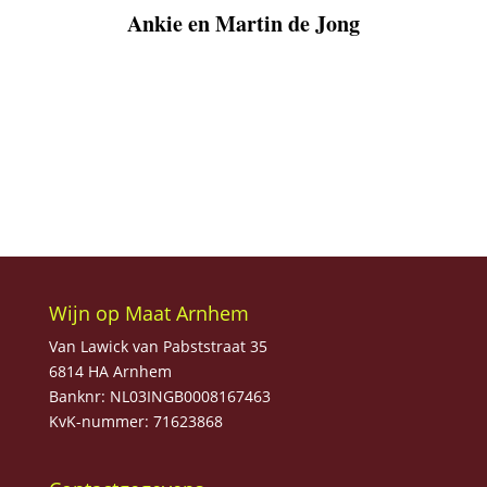
Ankie en Martin de Jong
Wijn op Maat Arnhem
Van Lawick van Pabststraat 35
6814 HA Arnhem
Banknr: NL03INGB0008167463
KvK-nummer: 71623868