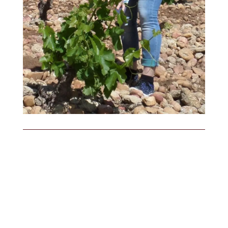
Ik ben Marijke Beers, eigenaar van en
wijndocent bij Wijn Op Maat Arnhem. Sinds
2015 geef ik wijncursussen, themaproeverijen,
workshops en wijnadvies. Ik deel graag mijn
kennis met iedereen die het leuk vindt om iets