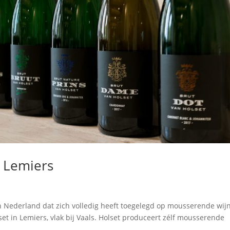
 Lemiers
in Nederland dat zich volledig heeft toegelegd op mousserende wij
set in Lemiers, vlak bij Vaals. Holset produceert zélf mousserende