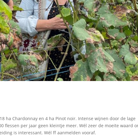
 18 ha Chardonnay en 4 ha Pinot noir. Intense wijnen door de lage
0 flessen per jaar geen kleintje meer. Wél zeer de moeite waard o
iding is interessant. Wél ff aanmelden vooraf.