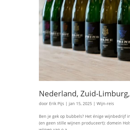
Nederland, Zuid-Limburg,
door
Erik Pijs
|
jan 15, 2025
|
Wijn-reis
Ben je gek op bubbels? Het énige wijnbedrijf 
(en geen stille wijnen produceert): domein Hol
wijnen van o.a.