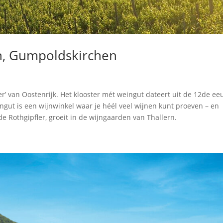
n, Gumpoldskirchen
er’ van Oostenrijk. Het klooster mét weingut dateert uit de 12de ee
ingut is een wijnwinkel waar je héél veel wijnen kunt proeven – en
de Rothgipfler, groeit in de wijngaarden van Thallern.